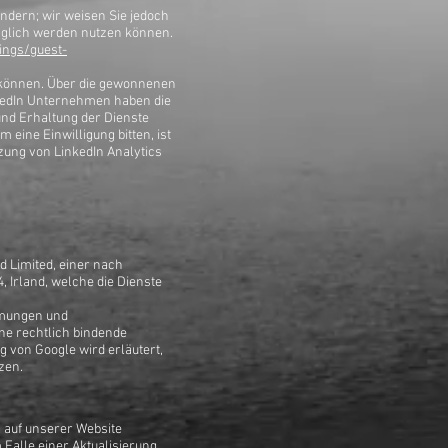
ndern; wir weisen Sie jedoch
änglich werden nutzen können.
ings/guest-
u können. Über die gewonnenen
inkedIn Unternehmen haben die
nd Erhaltung der Dienste
eine Einwilligung bitten, ist
tzung von LinkedIn Analytics
d Limited, einer nach
, Irland, welche die Dienste
mmungen und
ne rechtlich bindende
 von Google wird erläutert,
zen.
, auf unserer Website
 Falle einer Aktualisierung