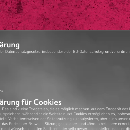
TEST CONSULTING
DOMAINS
AGILE
lärung
 der Datenschutzgesetze, insbesondere der EU-Datenschutzgrundverordnung
m/
ärung für Cookies
 Das sind kleine Textdateien, die es möglich machen, auf dem Endgerät des 
u speichern, während er die Website nutzt. Cookies ermöglichen es, insbes
tteln, Verhaltensweisen der Seitennutzung zu analysieren, aber auch unser
ber das Ende einer Browser-Sitzung gespeichert und können bei einem erneu
nicht wünschen, sollten Sie Ihren Internetbrowser so einstellen, dass er 