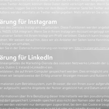
Verbindung zwischen Ihrem Browser und den Servern von Twitter aufgebaut. D
 einen Twitter-Account, können diese Daten damit verknüpft werden. Wenn S
ünschen, loggen Sie sich bitte vor dem Besuch unserer Seite bei Twitter aus
Buttons werden ebenfalls an Twitter weitergegeben. Mehr erfahren Sie unte
ärung für Instagram
onen des Dienstes Instagram eingebunden. Diese Funktionen werden angebote
, 94025, USA integriert. Wenn Sie in Ihrem Instagram-Account eingeloggt s
te unserer Seiten mit Ihrem Instagram-Profil verlinken. Dadurch kann Inst
nen. Wir weisen darauf hin, dass wir als Anbieter der Seiten keine Kenntnis
 Instagram erhalten.
nden Sie in der Datenschutzerklärung von Instagram:
http://instagram.com/a
ärung für LinkedIn
ineangebotes die Marketing-Dienste des sozialen Netzwerks LinkedIn der Li
e, Dublin 2, Ireland («LinkedIn») ein.
extdateien, die auf Ihrem Computer gespeichert werden. Dies ermöglicht uns
können wir beispielsweise den Erfolg unserer Anzeigen messen und Nutzern P
rmationen zum Betriebssystem, zum Browser, die von Ihnen zuvor aufgerufen
er aufgesucht, welche Angebote der Nutzer angeklickt hat, und Datum und U
Informationen über Ihre Benutzung dieser Internetseite werden pseudonymis
nd dort gespeichert. LinkedIn speichert also nicht den Namen oder die E-Ma
n werden vielmehr nur demjenigen zugeordnet, bei dem das Cookie erzeugt w
itung ohne Pseudonymisierung erlaubt hat oder ein LinkedIn-Konto hat.