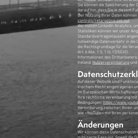
Sie können die Speicherung der 
darauf hin, dass Sie in diesem F
Der Nutzung Ihrer Daten können 
controls/retargeting-opt-out
.
Wir nutzen LinkedIn Analytics, 
Statistiken können wir unser Ang
Standardvertragsklauseln angeno
notwendige Datenverkehr in die US
die Rechtsgrundlage für die Verar
Art. 6 Abs. 1 S. 1 lit. f DSGVO.
Informationen des Drittanbieters
Ireland;
Nutzervereinbarung
und
Datenschutzerkl
Auf dieser Website sind Funktion
irischem Recht eingetragenen und
im Europäischen Wirtschaftsraum
Ihre rechtliche Vereinbarung m
Bedingungen:
https://www.youtu
Vereinbarung zwischen Ihnen und
wie «YouTube» mit Ihren persone
Änderungen
Wir können diese Datenschutzerkl
publizierte Fassung. Soweit die D