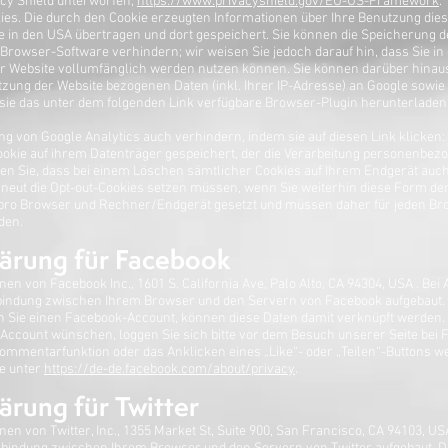
cy Shield unterworfen,
https://www.privacyshield.gov/EU-US-Framework
.
ies. Die durch den Cookie erzeugten Informationen über Ihre Benutzung dies
 in den USA übertragen und dort gespeichert. Sie können die Speicherung d
Browser-Software verhindern; wir weisen Sie jedoch darauf hin, dass Sie in
er Website vollumfänglich werden nutzen können. Sie können darüber hinaus
tzung der Website bezogenen Daten (inkl. Ihrer IP-Adresse) an Google sowie 
sie das unter dem folgenden Link verfügbare Browser-Plugin herunterladen 
g von Google Analytics auch verhindern, indem sie auf diesen Link klicken:
Cookie auf ihrem Datenträger gespeichert, der die Verarbeitung personenbe
hten Sie, dass bei einem Löschen sämtlicher Cookies auf Ihrem Endgerät auc
 erneut die Opt-out-Cookies setzen müssen, wenn Sie weiterhin diese Form 
d pro Browser und Rechner/Endgerät gesetzt und müssen daher für jeden B
den.
ärung für Facebook
n von Facebook Inc., 1601 S. California Ave, Palo Alto, CA 94304, USA . Bei 
bindung zwischen Ihrem Browser und den Servern von Facebook aufgebaut. 
n Sie einen Facebook-Account, können diese Daten damit verknüpft werden
ccount wünschen, loggen Sie sich bitte vor dem Besuch unserer Seite bei F
ommentarfunktion oder das Anklicken eines „Like“- oder „Teilen“-Buttons w
e unter
https://de-de.facebook.com/about/privacy
.
ärung für Twitter
n von Twitter, Inc., 1355 Market St, Suite 900, San Francisco, CA 94103, USA