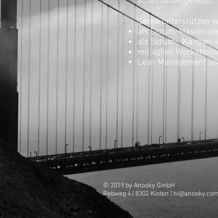
auseinandergesetzt.
Gerne unterstützen wi
als Scrum-Master ode
als Scrum-, Kanban- 
mit agilen Workshops
Lean Management un
© 2019 by Anooky
GmbH
Rebweg 4 | 8302 Kloten |
hi@anooky.co