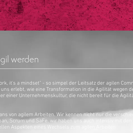
TEST CONSULTING
DOMAINS
AGILE
gil werden
ork, it's a mindset" - so simpel der Leitsatz der agilen Comm
n uns erlebt, wie eine Transformation in die Agilität wegen 
r einer Unternehmenskultur, die nicht bereit für die Agilitä
ans von agilem Arbeiten. Wir kennen nicht nur die verschi
n, Scrum und SaFe, wir haben uns auch intensiv mit den
len Aspekten eines Wechsels zum agilen Arbeiten