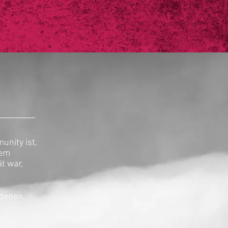
 COACHING
More
unity ist,
dem
t war,
edenen