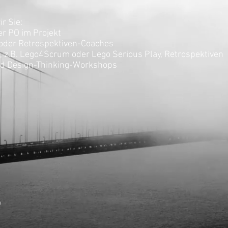
r Sie:
r PO im Projekt
oder Retrospektiven-Coaches
, z.B. Lego4Scrum oder Lego Serious Play, Retrospektiven
d Design-Thinking-Workshops
m