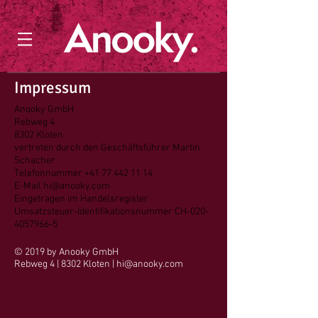
Impressum
Anooky GmbH
Rebweg 4
8302 Kloten
vertreten durch den Geschäftsführer Martin
Schacher
Telefonnummer +41 77 442 11 14
E-Mail hi@anooky.com
Eingetragen im Handelsregister
Umsatzsteuer-Identifikationsnummer CH-020-
4057966-5
© 2019 by Anooky
GmbH
Rebweg 4 | 8302 Kloten |
hi@anooky.com